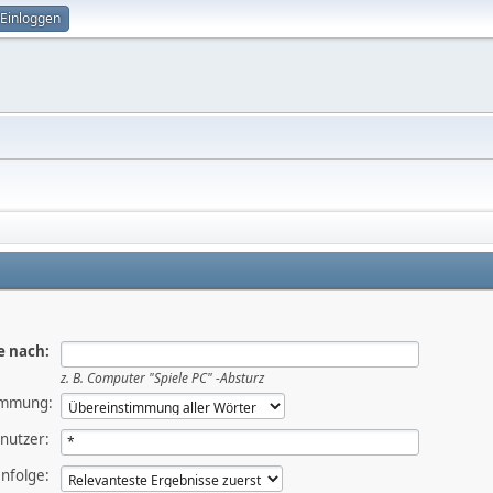
Einloggen
e nach:
z. B.
Computer "Spiele PC" -Absturz
immung:
nutzer:
nfolge: