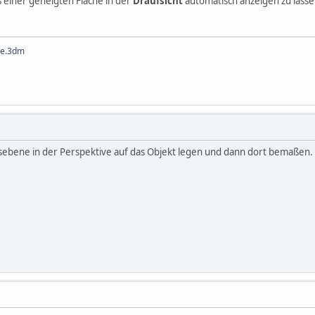
ß einer geneigten Fläche in der
Draufsicht
automatisch anzeigen zu lass
he.3dm
nsebene in der Perspektive auf das Objekt legen und dann dort bemaßen.