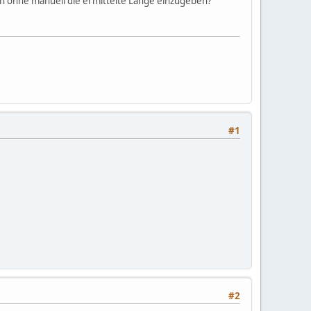
en ohne manuell die ermittelte Länge einzugeben?
#1
#2